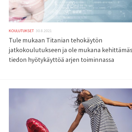
KOULUTUKSET
30.8.2021
Tule mukaan Titanian tehokäytön
jatkokoulutukseen ja ole mukana kehittämä
tiedon hyötykäyttöä arjen toiminnassa