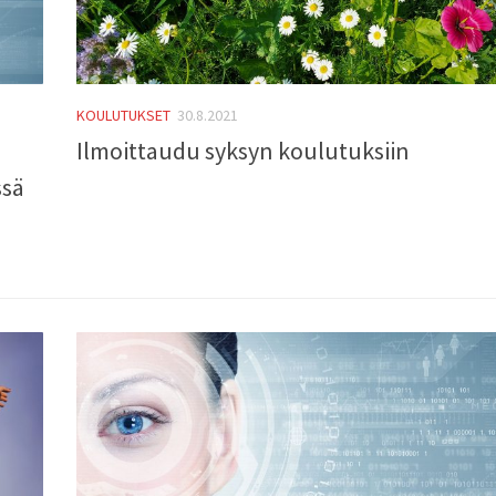
KOULUTUKSET
30.8.2021
Ilmoittaudu syksyn koulutuksiin
ssä