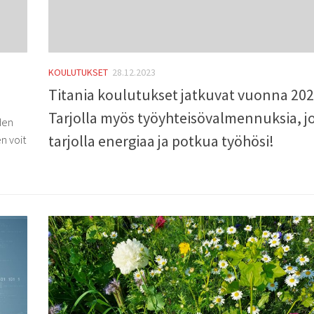
KOULUTUKSET
28.12.2023
Titania koulutukset jatkuvat vuonna 202
Tarjolla myös työyhteisövalmennuksia, jo
den
tarjolla energiaa ja potkua työhösi!
n voit