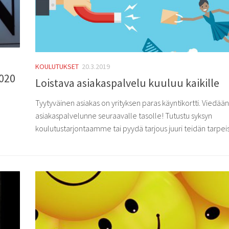
KOULUTUKSET
20.3.2019
2020
Loistava asiakaspalvelu kuuluu kaikille
Tyytyväinen asiakas on yrityksen paras käyntikortti. Viedää
asiakaspalvelunne seuraavalle tasolle! Tutustu syksyn
koulutustarjontaamme tai pyydä tarjous juuri teidän tarpeis