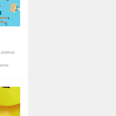
n yhdessä
iinne.