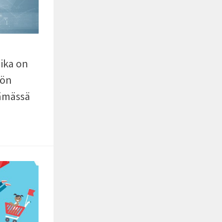
aika on
tön
tämässä