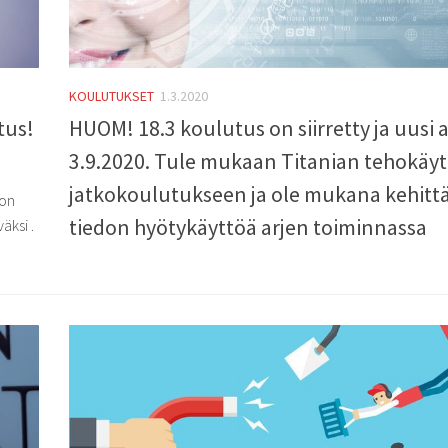
KOULUTUKSET
1.3.2020
tus!
HUOM! 18.3 koulutus on siirretty ja uusi 
3.9.2020. Tule mukaan Titanian tehokäy
jatkokoulutukseen ja ole mukana kehit
 on
tiedon hyötykäyttöä arjen toiminnassa
äksi .