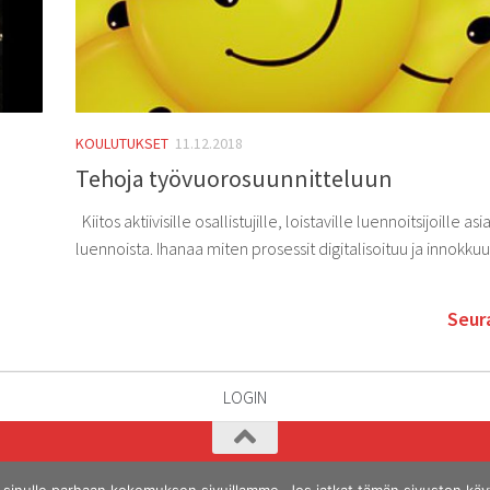
KOULUTUKSET
11.12.2018
Tehoja työvuorosuunnitteluun
Kiitos aktiivisille osallistujille, loistaville luennoitsijoille as
luennoista. Ihanaa miten prosessit digitalisoituu ja innokkuu
Seura
LOGIN