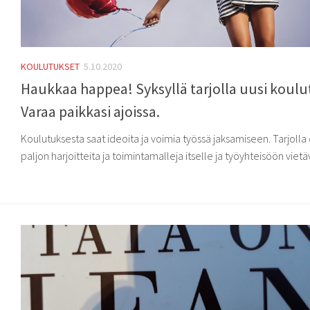
KOULUTUKSET
5.10.2020
Haukkaa happea! Syksyllä tarjolla uusi koulu
Varaa paikkasi ajoissa.
Koulutuksesta saat ideoita ja voimia työssä jaksamiseen. Tarjolla
paljon harjoitteita ja toimintamalleja itselle ja työyhteisöön vietäv