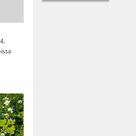
4.
issa