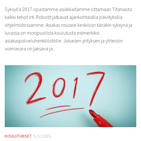
Syksyllä 2017 opastamme asiakkaitamme ottamaan Titaniasta
kaikki tehot irti. Robotit jatkavat ajankohtaisilla päivityksillä
ohjelmistossamme. Asiakas nousee keskiöön tänäkin syksynä ja
luvassa on monipuolista koulutusta esimerkiksi
asiakaspalveluhenkilöstölle. Jokaisen yrityksen ja yhteisön
voimavara on jaksava ja...
KOULUTUKSET
5.12.2016