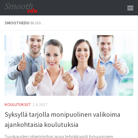
Skip to content
SMOOTHEDU
BLOG
KOULUTUKSET
1.8.2017
Syksyllä tarjolla monipuolinen valikoima
ajankohtaisia koulutuksia
Syyskauden ohjelmiston avaa tehokkaasti työvuorojen