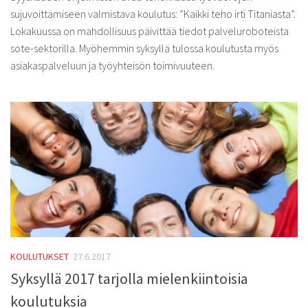
sujuvoittamiseen valmistava koulutus: ”Kaikki teho irti Titaniasta”.
Lokakuussa on mahdollisuus päivittää tiedot palveluroboteista
sote-sektorilla. Myöhemmin syksyllä tulossa koulutusta myös
asiakaspalveluun ja työyhteisön toimivuuteen.
KOULUTUKSET
27.6.2017
Syksyllä 2017 tarjolla mielenkiintoisia
koulutuksia