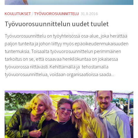
KOULUTUKSET
/
TYÖVUOROSUUNNITTELU
31.8.2016
Työvuorosuunnittelun uudet tuulet
Työvuorosuunnittelu on työyhteisössä osa-alue, joka herättää
paljon tunteita ja johon liittyy myös epäoikeudenmukaisuuden
tuntemuksia. Toisaalta työvuorosuunnittelun perimmäinen
tarkoitus on se, että osaavaa henkilökuntaa on jokaisessa
työvuorossa riittävästi. Kehittämällä ja tehostamalla
työvuorosuunnittelua, voidaan organisaatioissa saada...