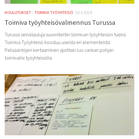
KOULUTUKSET
/
TOIMIVA TYÖYHTEISÖ
20.3.2016
Toimiva työyhteisövalmennus Turussa
Turussa seinätauluja suunniteltiin toimivan työyhteisön tueksi.
Toimiva Työyhteisö koostuu useista eri elementeistä.
Pelisääntöjen kertaaminen ajoittain luo vankan pohjan
toimivalle työyhteisölle.