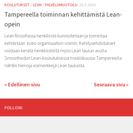
KOULUTUKSET
/
LEAN
/
PALVELUMUOTOILU
20.3.2016
Tampereella toiminnan kehittämistä Lean-
opein
Lean filosofiassa henkilöstä kunnioitetaan ja toimintaa
kehitetään koko organisaation voimin. Kehitysehdotukset
voidaan kerätä henkilöstöltä myös Lean taulun avulla.
Smoothedun Lean-koulutuksessa maaliskuussa Tampereella
nähtiin hienoja esimerkkejä Lean tauluista.
« Edellinen sivu
Seuraava sivu »
FOLLOW: